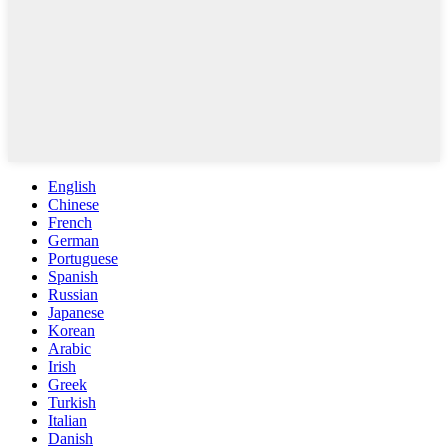
English
Chinese
French
German
Portuguese
Spanish
Russian
Japanese
Korean
Arabic
Irish
Greek
Turkish
Italian
Danish