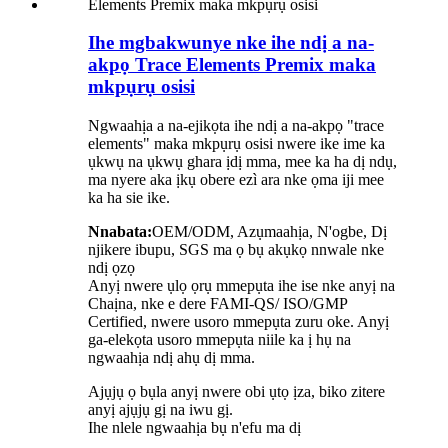
Ihe mgbakwunye nke ihe ndị a na-
akpọ Trace Elements Premix maka
mkpụrụ osisi
Ngwaahịa a na-ejikọta ihe ndị a na-akpọ "trace
elements" maka mkpụrụ osisi nwere ike ime ka
ụkwụ na ụkwụ ghara ịdị mma, mee ka ha dị ndụ,
ma nyere aka ịkụ obere ezì ara nke ọma iji mee
ka ha sie ike.
Nnabata:
OEM/ODM, Azụmaahịa, N'ogbe, Dị
njikere ibupu, SGS ma ọ bụ akụkọ nnwale nke
ndị ọzọ
Anyị nwere ụlọ ọrụ mmepụta ihe ise nke anyị na
Chaịna, nke e dere FAMI-QS/ ISO/GMP
Certified, nwere usoro mmepụta zuru oke. Anyị
ga-elekọta usoro mmepụta niile ka ị hụ na
ngwaahịa ndị ahụ dị mma.
Ajụjụ ọ bụla anyị nwere obi ụtọ ịza, biko zitere
anyị ajụjụ gị na iwu gị.
Ihe nlele ngwaahịa bụ n'efu ma dị