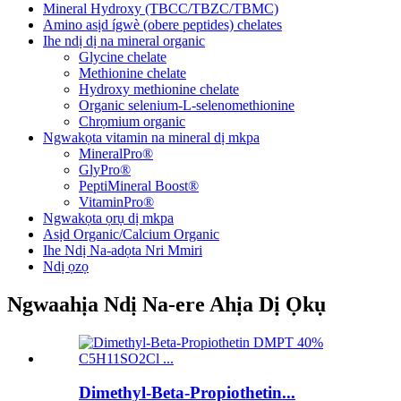
Mineral Hydroxy (TBCC/TBZC/TBMC)
Amino asịd ígwè (obere peptides) chelates
Ihe ndị dị na mineral organic
Glycine chelate
Methionine chelate
Hydroxy methionine chelate
Organic selenium-L-selenomethionine
Chrọmium organic
Ngwakọta vitamin na mineral dị mkpa
MineralPro®
GlyPro®
PeptiMineral Boost®
VitaminPro®
Ngwakọta ọrụ dị mkpa
Asịd Organic/Calcium Organic
Ihe Ndị Na-adọta Nri Mmiri
Ndị ọzọ
Ngwaahịa Ndị Na-ere Ahịa Dị Ọkụ
Dimethyl-Beta-Propiothetin...