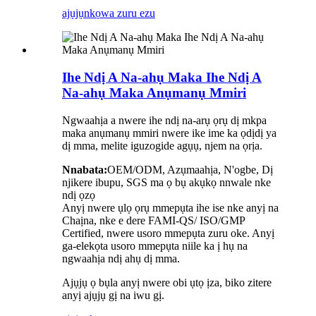
ajụjụ
nkọwa zuru ezu
Ihe Ndị A Na-ahụ Maka Ihe Ndị A
Na-ahụ Maka Anụmanụ Mmiri
Ngwaahịa a nwere ihe ndị na-arụ ọrụ dị mkpa
maka anụmanụ mmiri nwere ike ime ka ọdịdị ya
dị mma, melite iguzogide agụụ, njem na ọrịa.
Nnabata:
OEM/ODM, Azụmaahịa, N'ogbe, Dị
njikere ibupu, SGS ma ọ bụ akụkọ nnwale nke
ndị ọzọ
Anyị nwere ụlọ ọrụ mmepụta ihe ise nke anyị na
Chaịna, nke e dere FAMI-QS/ ISO/GMP
Certified, nwere usoro mmepụta zuru oke. Anyị
ga-elekọta usoro mmepụta niile ka ị hụ na
ngwaahịa ndị ahụ dị mma.
Ajụjụ ọ bụla anyị nwere obi ụtọ ịza, biko zitere
anyị ajụjụ gị na iwu gị.