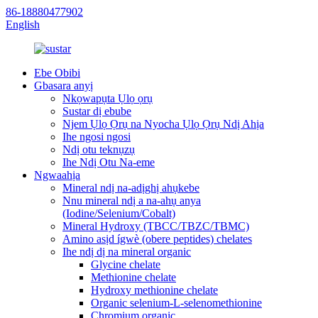
86-18880477902
English
Ebe Obibi
Gbasara anyị
Nkọwapụta Ụlọ ọrụ
Sustar dị ebube
Njem Ụlọ Ọrụ na Nyocha Ụlọ Ọrụ Ndị Ahịa
Ihe ngosi ngosi
Ndị otu teknụzụ
Ihe Ndị Otu Na-eme
Ngwaahịa
Mineral ndị na-adịghị ahụkebe
Nnu mineral ndị a na-ahụ anya
(Iodine/Selenium/Cobalt)
Mineral Hydroxy (TBCC/TBZC/TBMC)
Amino asịd ígwè (obere peptides) chelates
Ihe ndị dị na mineral organic
Glycine chelate
Methionine chelate
Hydroxy methionine chelate
Organic selenium-L-selenomethionine
Chrọmium organic