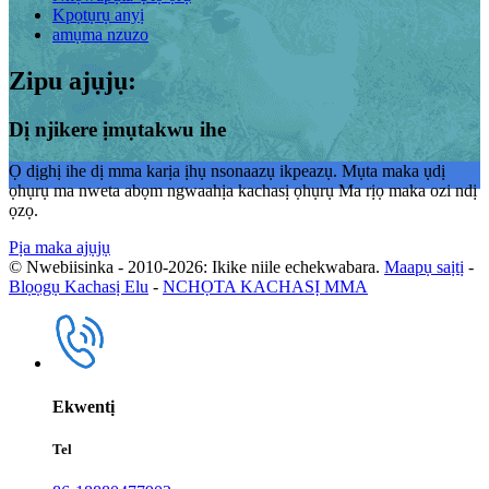
Kpọtụrụ anyị
amụma nzuzo
Zipu ajụjụ:
Dị njikere ịmụtakwu ihe
Ọ dịghị ihe dị mma karịa ịhụ nsonaazụ ikpeazụ. Mụta maka ụdị
ọhụrụ ma nweta abọm ngwaahịa kachasị ọhụrụ Ma rịọ maka ozi ndị
ọzọ.
Pịa maka ajụjụ
© Nwebiisinka - 2010-2026: Ikike niile echekwabara.
Maapụ saịtị
-
Blọọgụ Kachasị Elu
-
NCHỌTA KACHASỊ MMA
Ekwentị
Tel