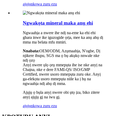
ajụjụ
nkọwa zuru ezu
Ngwakọta mineral maka anụ ehi
Ngwaahịa a nwere ihe ndị na-eme ka ehi ehi
ghara inwe ike iguzogide ọrịa, mee ka anụ ahụ dị
mma ma belata mfu mmiri.
Nnabata:
OEM/ODM, Azụmaahịa, N'ogbe, Dị
njikere ibupu, SGS ma ọ bụ akụkọ nnwale nke
ndị ọzọ
Anyị nwere ụlọ ọrụ mmepụta ihe ise nke anyị na
Chaịna, nke e dere FAMI-QS/ ISO/GMP
Certified, nwere usoro mmepụta zuru oke. Anyị
ga-elekọta usoro mmepụta niile ka ị hụ na
ngwaahịa ndị ahụ dị mma.
Ajụjụ ọ bụla anyị nwere obi ụtọ ịza, biko zitere
anyị ajụjụ gị na iwu gị.
ajụjụ
nkọwa zuru ezu