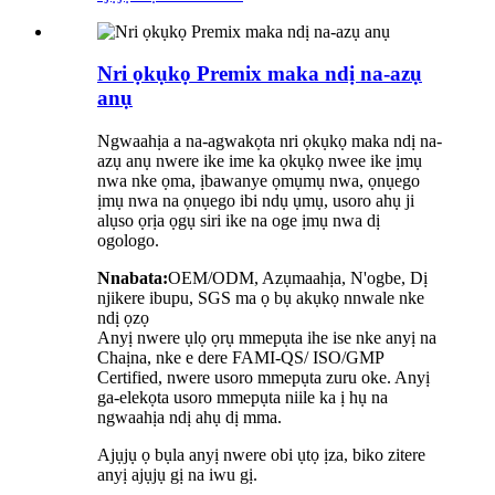
Nri ọkụkọ Premix maka ndị na-azụ
anụ
Ngwaahịa a na-agwakọta nri ọkụkọ maka ndị na-
azụ anụ nwere ike ime ka ọkụkọ nwee ike ịmụ
nwa nke ọma, ịbawanye ọmụmụ nwa, ọnụego
ịmụ nwa na ọnụego ibi ndụ ụmụ, usoro ahụ ji
alụso ọrịa ọgụ siri ike na oge ịmụ nwa dị
ogologo.
Nnabata:
OEM/ODM, Azụmaahịa, N'ogbe, Dị
njikere ibupu, SGS ma ọ bụ akụkọ nnwale nke
ndị ọzọ
Anyị nwere ụlọ ọrụ mmepụta ihe ise nke anyị na
Chaịna, nke e dere FAMI-QS/ ISO/GMP
Certified, nwere usoro mmepụta zuru oke. Anyị
ga-elekọta usoro mmepụta niile ka ị hụ na
ngwaahịa ndị ahụ dị mma.
Ajụjụ ọ bụla anyị nwere obi ụtọ ịza, biko zitere
anyị ajụjụ gị na iwu gị.