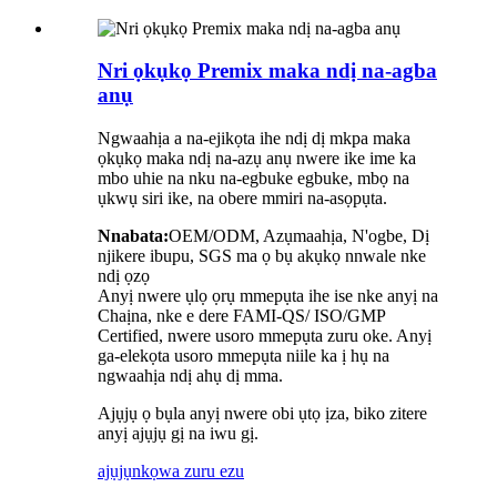
Nri ọkụkọ Premix maka ndị na-agba
anụ
Ngwaahịa a na-ejikọta ihe ndị dị mkpa maka
ọkụkọ maka ndị na-azụ anụ nwere ike ime ka
mbo uhie na nku na-egbuke egbuke, mbọ na
ụkwụ siri ike, na obere mmiri na-asọpụta.
Nnabata:
OEM/ODM, Azụmaahịa, N'ogbe, Dị
njikere ibupu, SGS ma ọ bụ akụkọ nnwale nke
ndị ọzọ
Anyị nwere ụlọ ọrụ mmepụta ihe ise nke anyị na
Chaịna, nke e dere FAMI-QS/ ISO/GMP
Certified, nwere usoro mmepụta zuru oke. Anyị
ga-elekọta usoro mmepụta niile ka ị hụ na
ngwaahịa ndị ahụ dị mma.
Ajụjụ ọ bụla anyị nwere obi ụtọ ịza, biko zitere
anyị ajụjụ gị na iwu gị.
ajụjụ
nkọwa zuru ezu