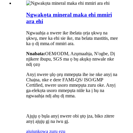
Ngwakọta mineral maka ehi mmiri
ara ehi
Ngwaahịa a nwere ike ibelata ọrịa ụkwụ na
ụkwụ, mee ka ehi sie ike, ma belata mastitis, mee
ka ọ dị mma.
of
mmiri ara.
Nnabata:
OEM/ODM, Azụmaahịa, N'ogbe, Dị
njikere ibupu, SGS ma ọ bụ akụkọ nnwale nke
ndị ọzọ
Anyị nwere ụlọ ọrụ mmepụta ihe ise nke anyị na
Chaịna, nke e dere FAMI-QS/ ISO/GMP
Certified, nwere usoro mmepụta zuru oke. Anyị
ga-elekọta usoro mmepụta niile ka ị hụ na
ngwaahịa ndị ahụ dị mma.
Ajụjụ ọ bụla anyị nwere obi ụtọ ịza, biko zitere
anyị ajụjụ gị na iwu gị.
ajụjụ
nkọwa zuru ezu