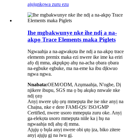
ajụjụ
nkọwa zuru ezu
Ihe mgbakwunye nke ihe ndị a na-
akpọ Trace Elements maka Piglets
Ngwaahịa a na-agwakọta ihe ndị a na-akpọ trace
elements premix maka ezi nwere ike ime ka eriri
afọ dị mma, akpụkpọ ahụ na-acha ọbara ọbara
na-egbuke egbuke, ma na-eme ka ibu dịkwuo
ngwa ngwa.
Nnabata:
OEM/ODM, Azụmaahịa, N'ogbe, Dị
njikere ibupu, SGS ma ọ bụ akụkọ nnwale nke
ndị ọzọ
Anyị nwere ụlọ ọrụ mmepụta ihe ise nke anyị na
Chaịna, nke e dere FAMI-QS/ ISO/GMP
Certified, nwere usoro mmepụta zuru oke. Anyị
ga-elekọta usoro mmepụta niile ka ị hụ na
ngwaahịa ndị ahụ dị mma.
Ajụjụ ọ bụla anyị nwere obi ụtọ ịza, biko zitere
anyị ajụjụ gị na iwu gị.