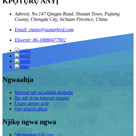
KPỌTỤRỤ ANYỊ
Adreesị: No.147 Qingpu Road, Shouan Town, Pujiang
County, Chengdu City, Sichuan Province, China
Email: elaine@sustarfeed.com
Ekwentị: 86-18880477902
Ngwaahịa
Mineral ndị na-adịghị ahụkebe
Ihe ndị dị na mineral organic
Usoro amino acid
Ọrụ ahaziri ahazi
Njikọ ngwa ngwa
Nkọwapụta Ụlọ ọrụ