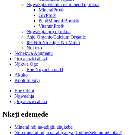
Ngwakọta vitamin na mineral dị mkpa
MineralPro®
GlyPro®
PeptiMineral Boost®
VitaminPro®
Ngwakọta ọrụ dị mkpa
Asịd Organic/Calcium Organic
Ihe Ndị Na-adọta Nri Mmiri
Ndị ọzọ
Nchekwa Anụmanụ
Ọrụ ahaziri ahazi
Njikwa Ogo
Ebe Nnyocha na D
Akụkọ
Kpọtụrụ anyị
Ebe Obibi
Ngwaahịa
Ọrụ ahaziri ahazi
Nkeji edemede
Mineral ndị na-adịghị ahụkebe
Nnu mineral ndị a na-ahụ anya (Iodine/Selenium/Cobalt)