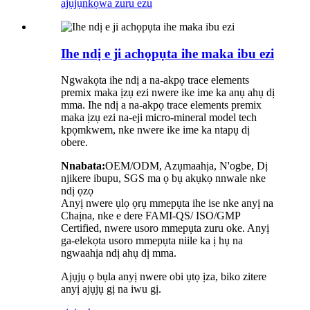
ajụjụ
nkọwa zuru ezu
Ihe ndị e ji achọpụta ihe maka ibu ezi
Ngwakọta ihe ndị a na-akpọ trace elements
premix maka ịzụ ezi nwere ike ime ka anụ ahụ dị
mma. Ihe ndị a na-akpọ trace elements premix
maka ịzụ ezi na-eji micro-mineral model tech
kpọmkwem, nke nwere ike ime ka ntapụ dị
obere.
Nnabata:
OEM/ODM, Azụmaahịa, N'ogbe, Dị
njikere ibupu, SGS ma ọ bụ akụkọ nnwale nke
ndị ọzọ
Anyị nwere ụlọ ọrụ mmepụta ihe ise nke anyị na
Chaịna, nke e dere FAMI-QS/ ISO/GMP
Certified, nwere usoro mmepụta zuru oke. Anyị
ga-elekọta usoro mmepụta niile ka ị hụ na
ngwaahịa ndị ahụ dị mma.
Ajụjụ ọ bụla anyị nwere obi ụtọ ịza, biko zitere
anyị ajụjụ gị na iwu gị.