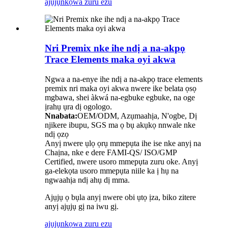
ajụjụ
nkọwa zuru ezu
Nri Premix nke ihe ndị a na-akpọ
Trace Elements maka oyi akwa
Ngwa a na-enye ihe ndị a na-akpọ trace elements
premix nri maka oyi akwa nwere ike belata ọsọ
mgbawa, shei àkwá na-egbuke egbuke, na oge
ịrahụ ụra dị ogologo.
Nnabata:
OEM/ODM, Azụmaahịa, N'ogbe, Dị
njikere ibupu, SGS ma ọ bụ akụkọ nnwale nke
ndị ọzọ
Anyị nwere ụlọ ọrụ mmepụta ihe ise nke anyị na
Chaịna, nke e dere FAMI-QS/ ISO/GMP
Certified, nwere usoro mmepụta zuru oke. Anyị
ga-elekọta usoro mmepụta niile ka ị hụ na
ngwaahịa ndị ahụ dị mma.
Ajụjụ ọ bụla anyị nwere obi ụtọ ịza, biko zitere
anyị ajụjụ gị na iwu gị.
ajụjụ
nkọwa zuru ezu